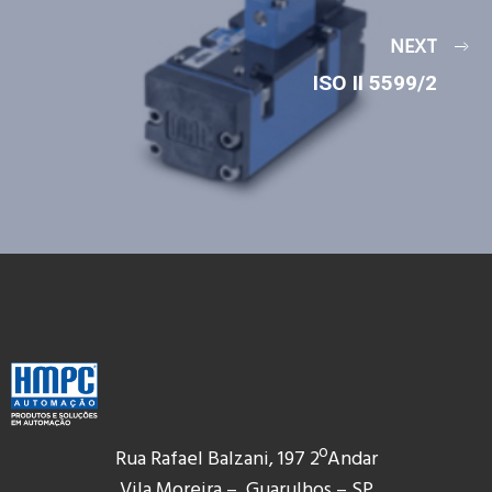
NEXT
ISO II 5599/2
Rua Rafael Balzani, 197 2ºAndar
Vila Moreira – Guarulhos – SP