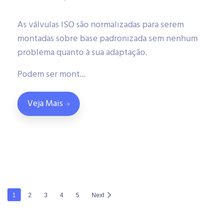
As válvulas ISO são normalizadas para serem
montadas sobre base padronizada sem nenhum
problema quanto à sua adaptação.
Podem ser mont...
Veja Mais
1
2
3
4
5
Next