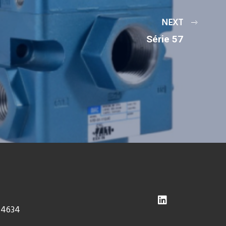
NEXT
Série 57
-4634