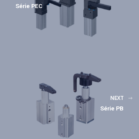
Série PEC
NEXT
Série PB