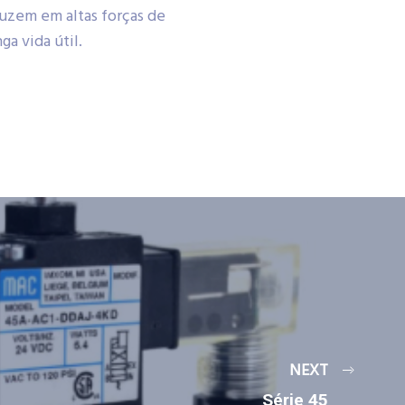
uzem em altas forças de
a vida útil.
NEXT
Série 45