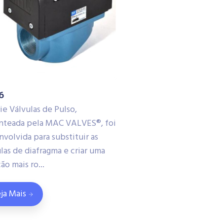
6
ie Válvulas de Pulso,
nteada pela MAC VALVES®, foi
volvida para substituir as
las de diafragma e criar uma
ão mais ro...
ja Mais