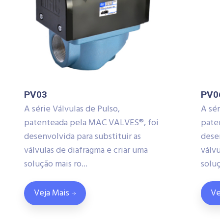
PV03
PV0
A série Válvulas de Pulso,
A sér
patenteada pela MAC VALVES®, foi
pate
desenvolvida para substituir as
desen
válvulas de diafragma e criar uma
válvu
solução mais ro...
soluç
Veja Mais
Ve